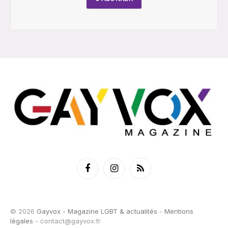
Facebook
Instagram
RSS
© 2026
Gayvox - Magazine LGBT & actualités
-
Mentions
légales
-
contact@gayvox.fr