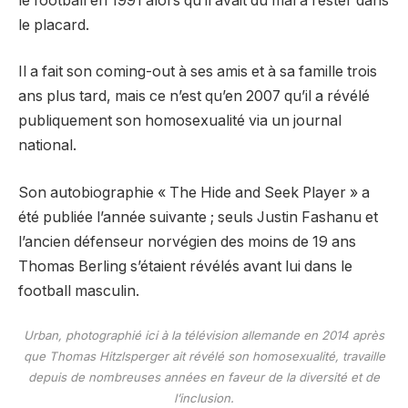
le football en 1991 alors qu’il avait du mal à rester dans
le placard.
Il a fait son coming-out à ses amis et à sa famille trois
ans plus tard, mais ce n’est qu’en 2007 qu’il a révélé
publiquement son homosexualité via un journal
national.
Son autobiographie « The Hide and Seek Player » a
été publiée l’année suivante ; seuls Justin Fashanu et
l’ancien défenseur norvégien des moins de 19 ans
Thomas Berling s’étaient révélés avant lui dans le
football masculin.
Urban, photographié ici à la télévision allemande en 2014 après
que Thomas Hitzlsperger ait révélé son homosexualité, travaille
depuis de nombreuses années en faveur de la diversité et de
l’inclusion.