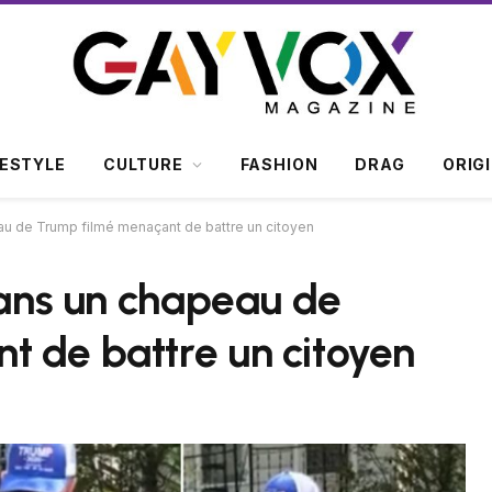
FESTYLE
CULTURE
FASHION
DRAG
ORIG
eau de Trump filmé menaçant de battre un citoyen
 dans un chapeau de
 de battre un citoyen