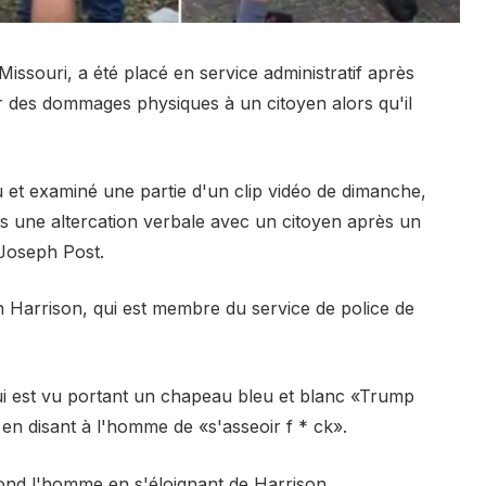
Missouri, a été placé en service administratif après
er des dommages physiques à un citoyen alors qu'il
u et examiné une partie d'un clip vidéo de dimanche,
s une altercation verbale avec un citoyen après un
 Joseph Post.
n Harrison, qui est membre du service de police de
qui est vu portant un chapeau bleu et blanc «Trump
en disant à l'homme de «s'asseoir f * ck».
pond l'homme en s'éloignant de Harrison.