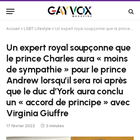
Accueil
»
LGBT Lifestyle
»
Un expert royal soupçonne que le prince Charles aura « moins de sympathie » pour le prince Andrew lorsqu’il sera roi après que le duc d’York aura conclu un « accord de principe » avec Virginia Giuffre
Un expert royal soupçonne que
le prince Charles aura « moins
de sympathie » pour le prince
Andrew lorsqu’il sera roi après
que le duc d’York aura conclu
un « accord de principe » avec
Virginia Giuffre
17 février 2022
3 minutes