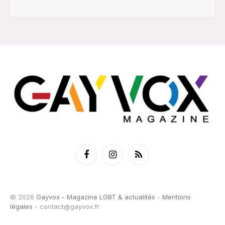
Facebook
Instagram
RSS
© 2026
Gayvox - Magazine LGBT & actualités
-
Mentions
légales
-
contact@gayvox.fr