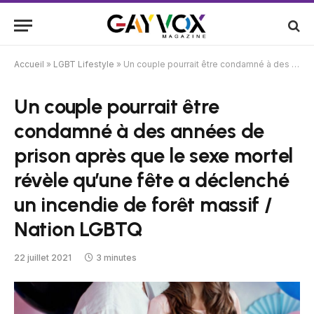
Accueil
»
LGBT Lifestyle
»
Un couple pourrait être condamné à des années de prison après que le sexe mortel révèle qu’une fête a déclenché un incendie de forêt massif / Nation LGBTQ
Un couple pourrait être
condamné à des années de
prison après que le sexe mortel
révèle qu’une fête a déclenché
un incendie de forêt massif /
Nation LGBTQ
22 juillet 2021
3 minutes