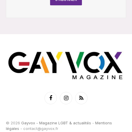
Facebook
Instagram
RSS
© 2026
Gayvox - Magazine LGBT & actualités
-
Mentions
légales
-
contact@gayvox.fr