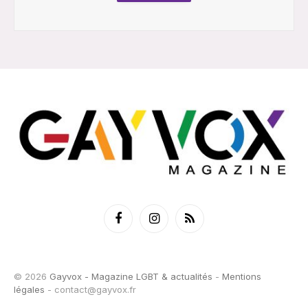
Facebook
Instagram
RSS
© 2026
Gayvox - Magazine LGBT & actualités
-
Mentions
légales
-
contact@gayvox.fr