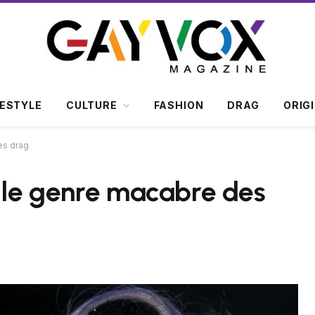
FESTYLE
CULTURE
FASHION
DRAG
ORIG
es drag
: le genre macabre des