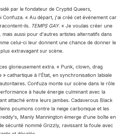
ésidé par le fondateur de Cryptid Queers,
i Confuza. « Au départ, j'ai créé cet événement car
 racontent-ils.
TEMPS GAY
. « Je voulais créer une
is aussi pour d'autres artistes alternatifs dans
omme celui-ci leur donnent une chance de donner le
 plus extravagant sur scène.
ces glorieusement extra. « Punk, clown, drag
 » cathartique à l'État, en synchronisation labiale
iautoritaires. Confuza monte sur scène dans le rôle
performance à haute énergie culminant avec la
éant attaché entre leurs jambes. Cadaverous Black
leins poumons contre la neige carbonique et les
t Freddy's, Manly Mannington émerge d'une boîte en
de sécurité nommé Grizzly, ravissant la foule avec
ante et décalée.