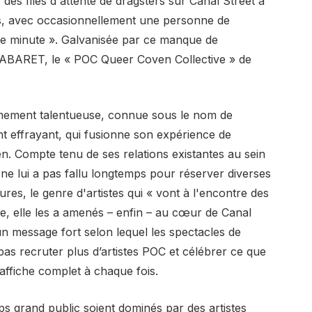
es files d'attente de dragsters sur Canal Street à
cs, avec occasionnellement une personne de
e minute ». Galvanisée par ce manque de
ABARET, le « POC Queer Coven Collective » de
êmement talentueuse, connue sous le nom de
 effrayant, qui fusionne son expérience de
en. Compte tenu de ses relations existantes au sein
 il ne lui a pas fallu longtemps pour réserver diverses
ures, le genre d'artistes qui « vont à l'encontre des
, elle les a amenés – enfin – au cœur de Canal
un message fort selon lequel les spectacles de
s recruter plus d’artistes POC et célébrer ce que
fiche complet à chaque fois.
ups grand public soient dominés par des artistes