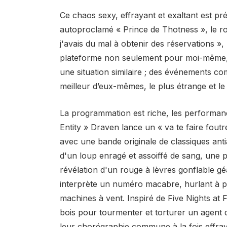
Ce chaos sexy, effrayant et exaltant est pr
autoproclamé « Prince de Thotness », le ro
j'avais du mal à obtenir des réservations »,
plateforme non seulement pour moi-même, ma
une situation similaire ; des événements c
meilleur d’eux-mêmes, le plus étrange et le
La programmation est riche, les performan
Entity » Draven lance un « va te faire foutre
avec une bande originale de classiques ant
d'un loup enragé et assoiffé de sang, une 
révélation d'un rouge à lèvres gonflable g
interprète un numéro macabre, hurlant à p
machines à vent. Inspiré de Five Nights a
bois pour tourmenter et torturer un agent 
leur chorégraphie commune à la fois effray