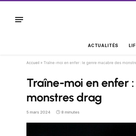
ACTUALITÉS
LI
Accueil
»
Traîne-moi en enfer : le genre macabre des monstr
Traîne-moi en enfer 
monstres drag
5 mars 2024
8 minutes