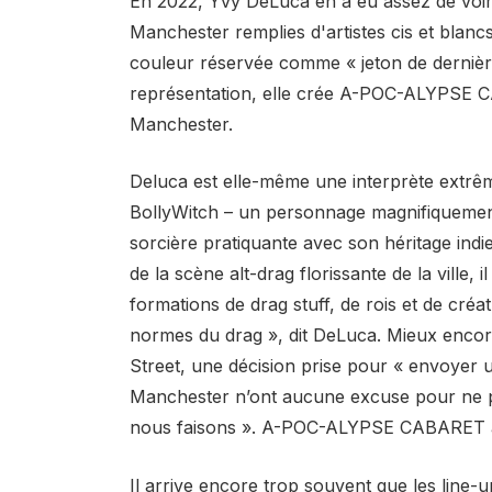
En 2022, Yvy DeLuca en a eu assez de voir d
Manchester remplies d'artistes cis et blan
couleur réservée comme « jeton de dernièr
représentation, elle crée A-POC-ALYPSE C
Manchester.
Deluca est elle-même une interprète extr
BollyWitch – un personnage magnifiquement
sorcière pratiquante avec son héritage indi
de la scène alt-drag florissante de la ville,
formations de drag stuff, de rois et de créat
normes du drag », dit DeLuca. Mieux encore
Street, une décision prise pour « envoyer 
Manchester n’ont aucune excuse pour ne pa
nous faisons ». A-POC-ALYPSE CABARET af
Il arrive encore trop souvent que les line-