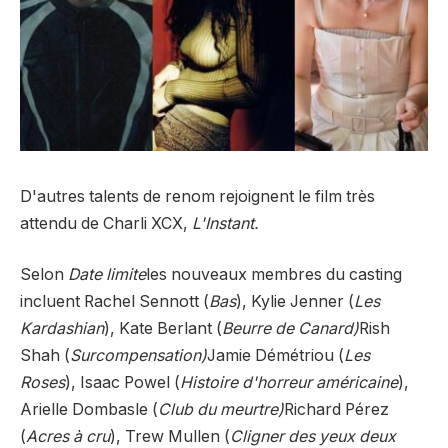
D'autres talents de renom rejoignent le film très
attendu de Charli XCX,
L'Instant.
Selon
Date limite
les nouveaux membres du casting
incluent Rachel Sennott (
Bas
), Kylie Jenner (
Les
Kardashian
), Kate Berlant (
Beurre de Canard)
Rish
Shah (
Surcompensation)
Jamie Démétriou (
Les
Roses
), Isaac Powel (
Histoire d'horreur américaine
),
Arielle Dombasle (
Club du meurtre)
Richard Pérez
(
Acres à cru
), Trew Mullen (
Cligner des yeux deux