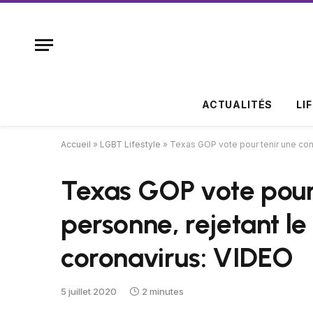
ACTUALITÉS
LI
Accueil
»
LGBT Lifestyle
»
Texas GOP vote pour tenir une con
Texas GOP vote pour 
personne, rejetant l
coronavirus: VIDEO
5 juillet 2020
2 minutes