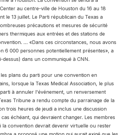
Center au centre-ville de Houston du 16 au 18
 le 13 juillet. Le Parti républicain du Texas a
nombreuses précautions et mesures de sécurité
ers thermiques aux entrées et des stations de
 convention. … «Dans ces circonstances, nous avons
on 6 000 personnes potentiellement présentes», a
 ci-dessus) dans un communiqué à CNN.
 les plans du parti pour une convention en
ins, lorsque la Texas Medical Association, le plus
e parti à annuler l'événement, un renversement
 Texas Tribune a rendu compte du parrainage de la
 trois heures de jeudi a inclus une discussion
le cas échéant, qui devraient changer. Les membres
i la convention devrait devenir virtuelle ou rester
re a proposé une motion qui aurait exigé que les