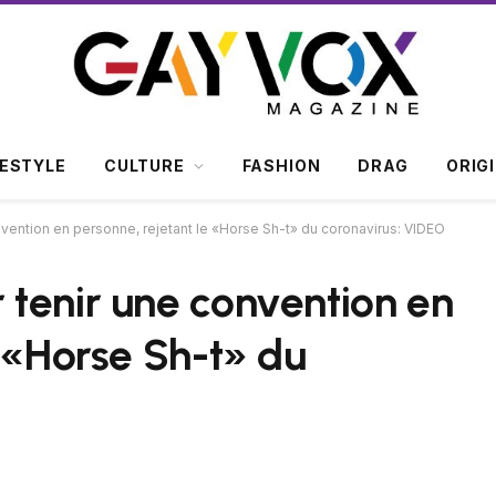
FESTYLE
CULTURE
FASHION
DRAG
ORIG
vention en personne, rejetant le «Horse Sh-t» du coronavirus: VIDEO
tenir une convention en
e «Horse Sh-t» du