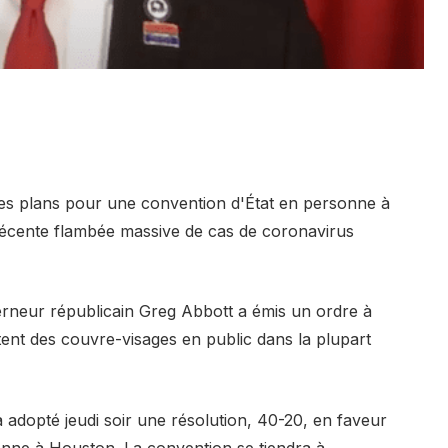
es plans pour une convention d'État en personne à
récente flambée massive de cas de coronavirus
erneur républicain Greg Abbott a émis un ordre à
rtent des couvre-visages en public dans la plupart
 adopté jeudi soir une résolution, 40-20, en faveur
nne à Houston. La convention se tiendra à