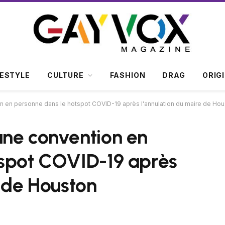
FESTYLE
CULTURE
FASHION
DRAG
ORIG
n en personne dans le hotspot COVID-19 après l'annulation du maire de Ho
une convention en
tspot COVID-19 après
e de Houston