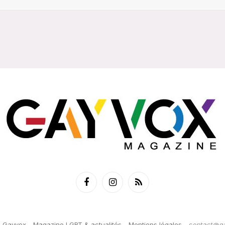
Facebook
Instagram
RSS
6
Gayvox - Magazine LGBT & actualités
-
Mentions légales
-
contact@ga