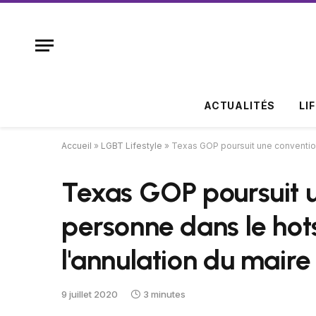
ACTUALITÉS
LI
Accueil
»
LGBT Lifestyle
»
Texas GOP poursuit une conventio
Texas GOP poursuit 
personne dans le ho
l'annulation du mair
9 juillet 2020
3 minutes