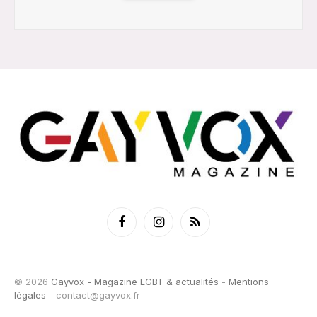
Facebook
Instagram
RSS
© 2026
Gayvox - Magazine LGBT & actualités
-
Mentions
légales
-
contact@gayvox.fr