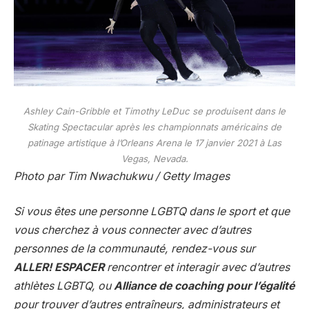
Ashley Cain-Gribble et Timothy LeDuc se produisent dans le
Skating Spectacular après les championnats américains de
patinage artistique à l’Orleans Arena le 17 janvier 2021 à Las
Vegas, Nevada.
Photo par Tim Nwachukwu / Getty Images
Si vous êtes une personne LGBTQ dans le sport et que
vous cherchez à vous connecter avec d’autres
personnes de la communauté, rendez-vous sur
ALLER! ESPACER
rencontrer et interagir avec d’autres
athlètes LGBTQ, ou
Alliance de coaching pour l’égalité
pour trouver d’autres entraîneurs, administrateurs et