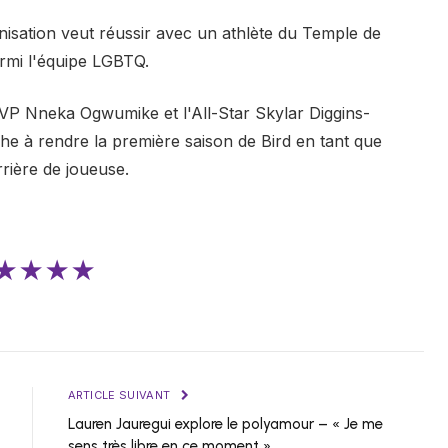
nisation veut réussir avec un athlète du Temple de
armi l'équipe LGBTQ.
MVP Nneka Ogwumike et l'All-Star Skylar Diggins-
he à rendre la première saison de Bird en tant que
rière de joueuse.
★★★★
ARTICLE SUIVANT
Lauren Jauregui explore le polyamour – « Je me
sens très libre en ce moment »