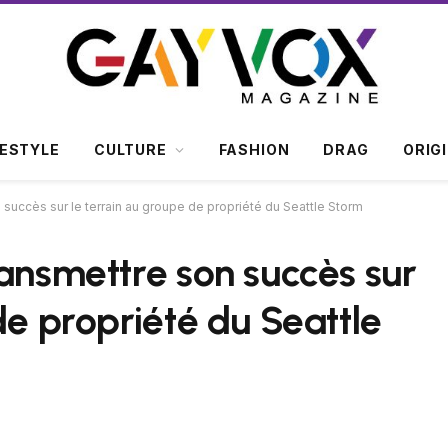
FESTYLE
CULTURE
FASHION
DRAG
ORIG
 succès sur le terrain au groupe de propriété du Seattle Storm
ransmettre son succès sur
de propriété du Seattle