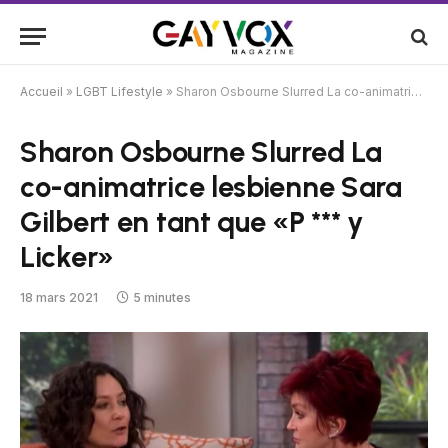
Accueil
»
LGBT Lifestyle
»
Sharon Osbourne Slurred La co-animatrice lesbienne Sara Gilbert en tant que «P *** y Licker»
Sharon Osbourne Slurred La
co-animatrice lesbienne Sara
Gilbert en tant que «P *** y
Licker»
18 mars 2021
5 minutes