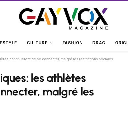
FESTYLE
CULTURE
FASHION
DRAG
ORIG
ètes continueront de se connecter, malgré les restrictions sociales
ques: les athlètes
onnecter, malgré les