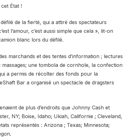
cet État !
ilé de la fierté, qui a attiré des spectateurs
’est l’amour, c’est aussi simple que cela », lit-on
amion blanc lors du défilé.
t des marchands et des tentes d’information ; lectures
e; massages; une tombola de cornhole, la confection
qui a permis de récolter des fonds pour la
ineShaft Bar a organisé un spectacle de dragsters
venaient de plus d’endroits que Johnny Cash et
r, NY; Boise, Idaho; Ukiah, Californie ; Cleveland,
tats représentés : Arizona ; Texas; Minnesota;
egon.