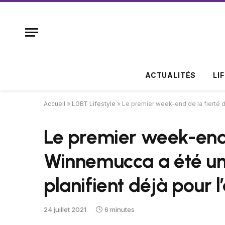
ACTUALITÉS
LI
Accueil
»
LGBT Lifestyle
»
Le premier week-end de la fierté d
Le premier week-end 
Winnemucca a été un 
planifient déjà pour 
24 juillet 2021
6 minutes