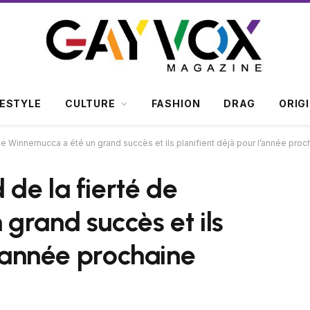
FESTYLE
CULTURE
FASHION
DRAG
ORIG
e Winnemucca a été un grand succès et ils planifient déjà pour l’année proc
de la fierté de
grand succès et ils
l’année prochaine