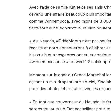
Avec l’aide de sa fille Kat et de ses amis Ch
devenu une affaire beaucoup plus importante
comme Winnemucca, avec moins de 8 000 ha
fierté tout aussi significative. et bien sou
« Au Nevada, #PrideMonth n’est pas seulem
l’égalité et nous continuerons à célébrer et
bisexuels et transgenres ont eu et continuer
#winnemuccapride », a tweeté Sisolak après 
Montant sur le char du Grand Maréchal lors 
agitant un mini drapeau arc-en-ciel, Sisola
pour des photos et discuter avec les organi
« En tant que gouverneur du Nevada, je fe
serons toujours un État accueillant pour tou