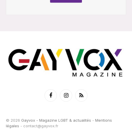
Facebook
Instagram
RSS
© 2026
Gayvox - Magazine LGBT & actualités
-
Mentions
légales
-
contact@gayvox.fr