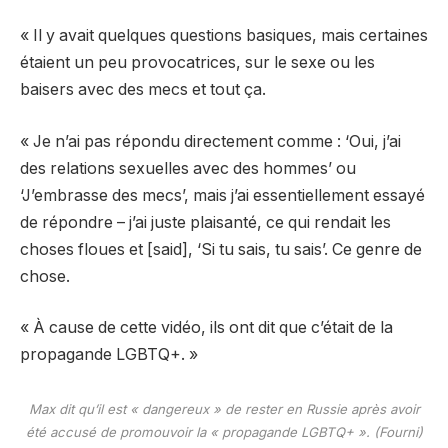
« Il y avait quelques questions basiques, mais certaines
étaient un peu provocatrices, sur le sexe ou les
baisers avec des mecs et tout ça.
« Je n’ai pas répondu directement comme : ‘Oui, j’ai
des relations sexuelles avec des hommes’ ou
‘J’embrasse des mecs’, mais j’ai essentiellement essayé
de répondre – j’ai juste plaisanté, ce qui rendait les
choses floues et [said], ‘Si tu sais, tu sais’. Ce genre de
chose.
« À cause de cette vidéo, ils ont dit que c’était de la
propagande LGBTQ+. »
Max dit qu’il est « dangereux » de rester en Russie après avoir
été accusé de promouvoir la « propagande LGBTQ+ ». (Fourni)