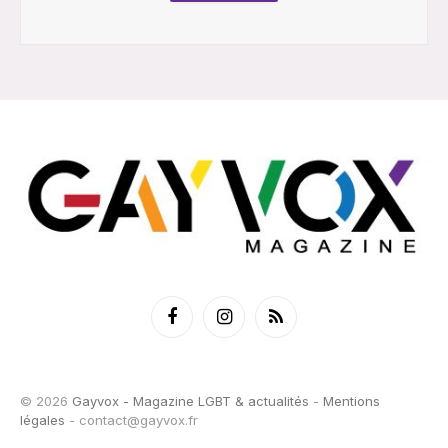
Facebook
Instagram
RSS
© 2026
Gayvox - Magazine LGBT & actualités
-
Mentions
légales
-
contact@gayvox.fr