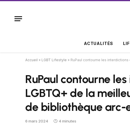
ACTUALITÉS
LI
Accueil
»
LGBT Lifestyle
»
RuPaul contourne les interdictions
RuPaul contourne les i
LGBTQ+ de la meilleu
de bibliothèque arc-
6 mars 2024
4 minutes