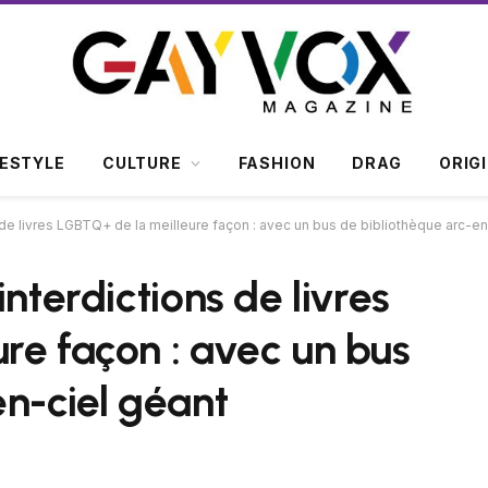
FESTYLE
CULTURE
FASHION
DRAG
ORIG
 de livres LGBTQ+ de la meilleure façon : avec un bus de bibliothèque arc-en
nterdictions de livres
re façon : avec un bus
en-ciel géant