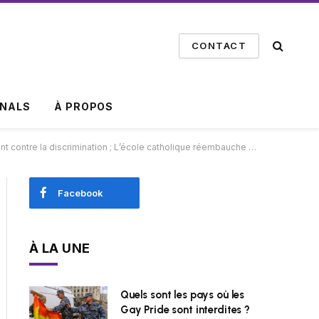
CONTACT
INALS
À PROPOS
uche son entraîneur ; Le district scolaire de Floride enquête sur des actions haineuses
Facebook
À LA UNE
Quels sont les pays où les
Gay Pride sont interdites ?