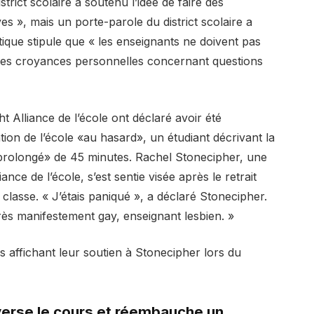
trict scolaire a soutenu l’idée de faire des
 », mais un porte-parole du district scolaire a
itique stipule que « les enseignants ne doivent pas
e des croyances personnelles concernant questions
ht Alliance de l’école ont déclaré avoir été
ion de l’école «au hasard», un étudiant décrivant la
prolongé» de 45 minutes. Rachel Stonecipher, une
nce de l’école, s’est sentie visée après le retrait
 classe. « J’étais paniqué », a déclaré Stonecipher.
rès manifestement gay, enseignant lesbien. »
s affichant leur soutien à Stonecipher lors du
verse le cours et réembauche un