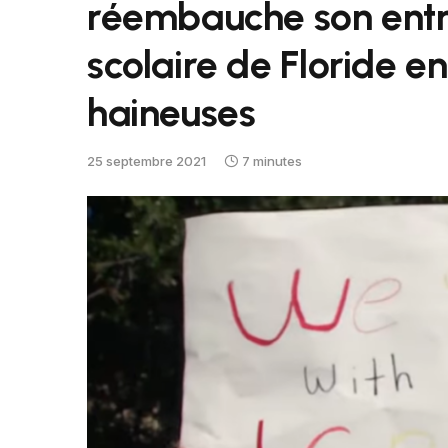
réembauche son entraî
scolaire de Floride e
haineuses
25 septembre 2021
7 minutes