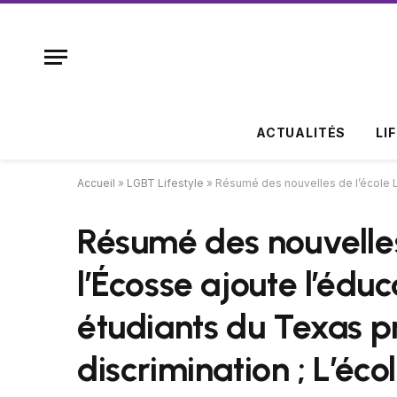
ACTUALITÉS
LI
Accueil
»
LGBT Lifestyle
»
Résumé des nouvelles de l’école LGBTQ : l’Écosse a
Résumé des nouvelles
l’Écosse ajoute l’édu
étudiants du Texas pr
discrimination ; L’éco