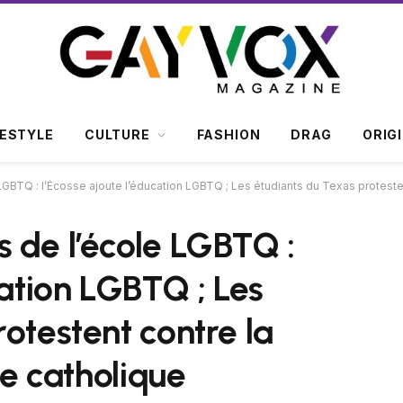
FESTYLE
CULTURE
FASHION
DRAG
ORIG
joute l’éducation LGBTQ ; Les étudiants du Texas protestent contre la discrimination ; L’école catholique réemba
 de l’école LGBTQ :
cation LGBTQ ; Les
otestent contre la
le catholique