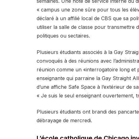
semaines. Une note de service interne du dis
« campus une zone sûre pour tous les élèves
déclaré à un affilié local de CBS que sa pol
utiliser la salle de classe pour transmettr
politiques ou sectaires.
Plusieurs étudiants associés à la Gay Straig
convoqués à des réunions avec l’administrat
réunion comme un «interrogatoire long et 
enseignante qui parraine la Gay Straight Allia
d’une affiche Safe Space à l’extérieur de sa
« Je suis le seul enseignant ouvertement, t
Plusieurs étudiants ont brandi des pancarte
débrayage de mercredi.
L’école catholique de Chicago in