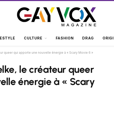
FESTYLE
CULTURE
FASHION
DRAG
ORIG
ur queer qui apporte une nouvelle énergie à « Scary Movie 6 »
lke, le créateur queer
elle énergie à « Scary