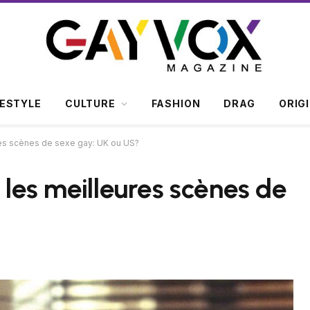
FESTYLE
CULTURE
FASHION
DRAG
ORIG
ures scènes de sexe gay: UK ou US?
a les meilleures scènes de