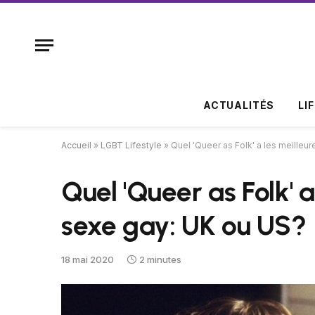
ACTUALITÉS
LI
Accueil
»
LGBT Lifestyle
»
Quel 'Queer as Folk' a les meille
Quel 'Queer as Folk' 
sexe gay: UK ou US?
18 mai 2020
2 minutes