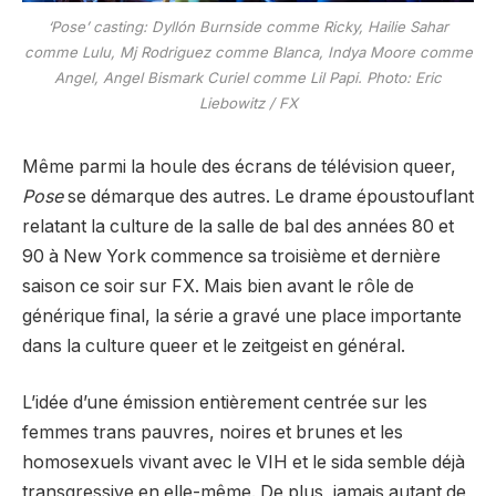
‘Pose’ casting: Dyllón Burnside comme Ricky, Hailie Sahar
comme Lulu, Mj Rodriguez comme Blanca, Indya Moore comme
Angel, Angel Bismark Curiel comme Lil Papi. Photo: Eric
Liebowitz / FX
Même parmi la houle des écrans de télévision queer,
Pose
se démarque des autres. Le drame époustouflant
relatant la culture de la salle de bal des années 80 et
90 à New York commence sa troisième et dernière
saison ce soir sur FX. Mais bien avant le rôle de
générique final, la série a gravé une place importante
dans la culture queer et le zeitgeist en général.
L’idée d’une émission entièrement centrée sur les
femmes trans pauvres, noires et brunes et les
homosexuels vivant avec le VIH et le sida semble déjà
transgressive en elle-même. De plus, jamais autant de