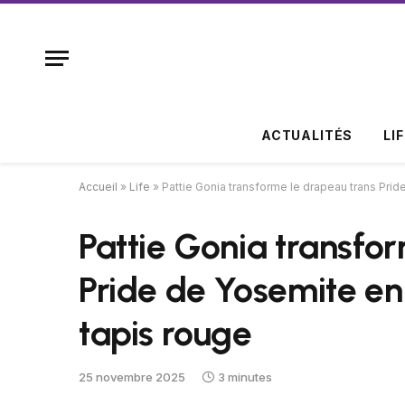
ACTUALITÉS
LI
Accueil
»
Life
»
Pattie Gonia transforme le drapeau trans Prid
Pattie Gonia transfo
Pride de Yosemite en 
tapis rouge
25 novembre 2025
3 minutes