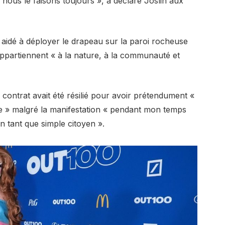
us le faisons toujours », a déclaré Joslin aux
a aidé à déployer le drapeau sur la paroi rocheuse
appartiennent « à la nature, à la communauté et
 contrat avait été résilié pour avoir prétendument «
e » malgré la manifestation « pendant mon temps
n tant que simple citoyen ».