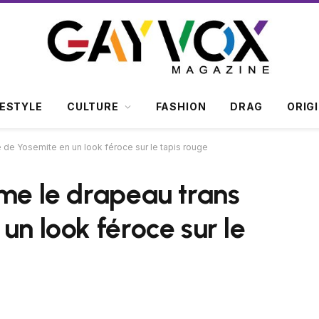
FESTYLE
CULTURE
FASHION
DRAG
ORIG
e de Yosemite en un look féroce sur le tapis rouge
rme le drapeau trans
un look féroce sur le