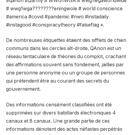
#qanon #Qarmy # WWG1WGA # wwg1wgaworldwide
# wwg1wga????????eningwole # world conscience
#america #covid #pandemic #nwo #instadaily
#instagood #conspiracytheory #falseflag ».
De nombreuses étiquettes étaient des sifflets de chien
communs dans les cercles alt-droite. QAnon est un
réseau tentaculaire de théories du complot, crachant
des affirmations souvent sans fondement, jaillies par
une personne anonyme ou un groupe de personnes
qui prétendent être au courant des secrets du
gouvernement.
Des informations censément classifiées ont été
supprimées sur divers babillards électroniques 4
canaux et 8 canaux. Une grande partie de ces
informations dénotent des actes néfastes perpétrés