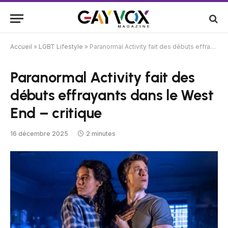
Accueil
»
LGBT Lifestyle
»
Paranormal Activity fait des débuts effrayants dans le West End – critique
Paranormal Activity fait des
débuts effrayants dans le West
End – critique
16 décembre 2025
2 minutes