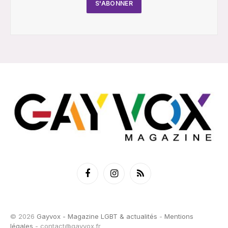
Facebook
Instagram
RSS
© 2026
Gayvox - Magazine LGBT & actualités
-
Mentions
légales
-
contact@gayvox.fr