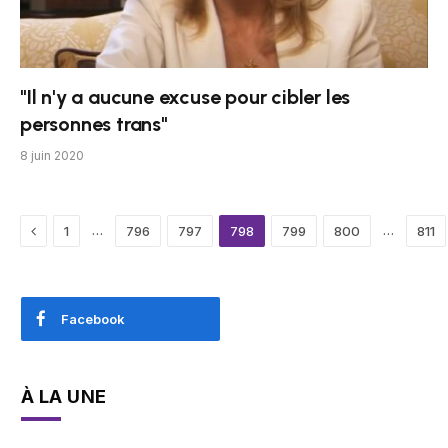
"Il n'y a aucune excuse pour cibler les
personnes trans"
8 juin 2020
Previous
…
…
1
796
797
798
799
800
811
Facebook
À LA UNE