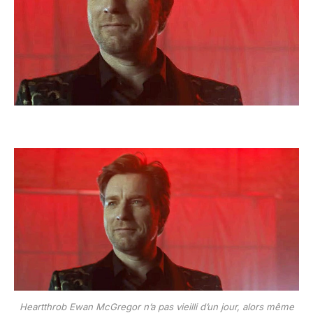
Heartthrob Ewan McGregor n’a pas vieilli d’un jour, alors même