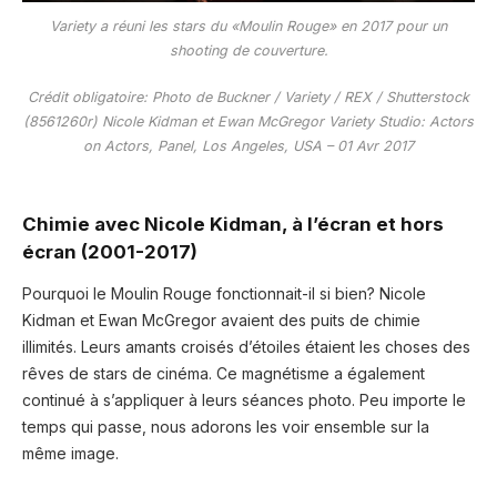
Variety a réuni les stars du «Moulin Rouge» en 2017 pour un
shooting de couverture.
Crédit obligatoire: Photo de Buckner / Variety / REX / Shutterstock
(8561260r) Nicole Kidman et Ewan McGregor Variety Studio: Actors
on Actors, Panel, Los Angeles, USA – 01 Avr 2017
Chimie avec Nicole Kidman, à l’écran et hors
écran (2001-2017)
Pourquoi le Moulin Rouge fonctionnait-il si bien? Nicole
Kidman et Ewan McGregor avaient des puits de chimie
illimités. Leurs amants croisés d’étoiles étaient les choses des
rêves de stars de cinéma. Ce magnétisme a également
continué à s’appliquer à leurs séances photo. Peu importe le
temps qui passe, nous adorons les voir ensemble sur la
même image.