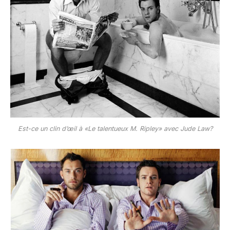
Est-ce un clin d’œil à «Le talentueux M. Ripley» avec Jude Law?