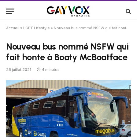
Accueil
»
LGBT Lifestyle
»
Nouveau bus nommé NSFW qui fait honte à Boaty McBoatface
Nouveau bus nommé NSFW qui
fait honte à Boaty McBoatface
26 juillet 2021
4 minutes