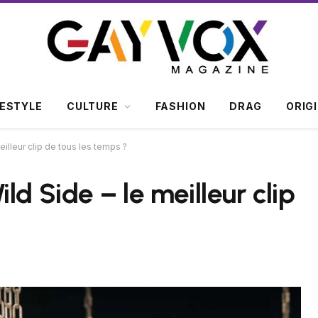
FESTYLE
CULTURE
FASHION
DRAG
ORIG
eilleur clip de tous les temps ?
ld Side – le meilleur clip