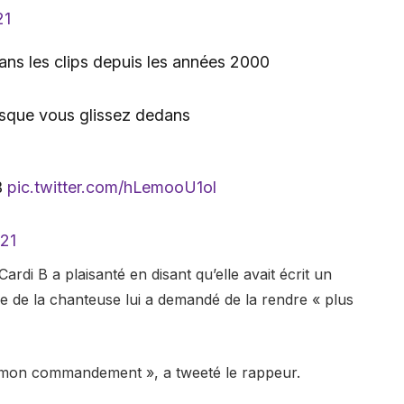
21
dans les clips depuis les années 2000
orsque vous glissez dedans
B
pic.twitter.com/hLemooU1ol
021
Cardi B a plaisanté en disant qu’elle avait écrit un
pe de la chanteuse lui a demandé de la rendre « plus
t mon commandement », a tweeté le rappeur.