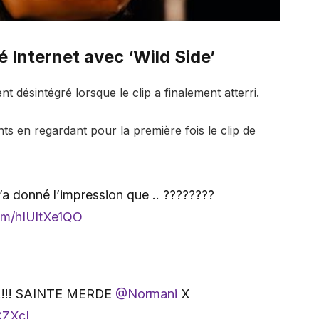
 Internet avec ‘Wild Side’
nt désintégré lorsque le clip a finalement atterri.
s en regardant pour la première fois le clip de
a donné l’impression que .. ????????
com/hIUltXe1QO
!!!! SAINTE MERDE
@Normani
X
CZXcI