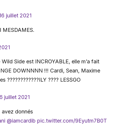
16 juillet 2021
 OUI MESDAMES.
 2021
Wild Side est INCROYABLE, elle m’a fait
MANGE DOWNNNN !!! Cardi, Sean, Maxime
ades ????????????ILY ???? LESSGO
6 juillet 2021
us avez donnés
ni
@iamcardib
pic.twitter.com/9Eyutm7B0T