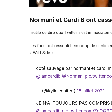
Normani et Cardi B ont cassé
Inutile de dire que Twitter s’est immédiateme
Les fans ont ressenti beaucoup de sentiment
« Wild Side ».
côté sauvage par normani et cardi m’
@iamcardib
@Normani
pic.twitter.
— (@kyliejenniferr)
16 juillet 2021
JE N’AI TOUJOURS PAS COMPRIS 
@iamcardib
pic.twitter.com/ZnOQ3