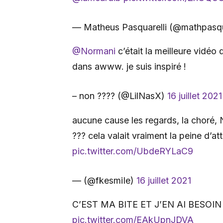
— Matheus Pasquarelli (@mathpasqu
@Normani
c’était la meilleure vidéo 
dans awww. je suis inspiré !
– non ???? (@LilNasX)
16 juillet 2021
aucune cause les regards, la ch
??? cela valait vraiment la peine d’att
pic.twitter.com/UbdeRYLaC9
— (@fkesmiIe)
16 juillet 2021
C’EST MA BITE ET J’EN AI BESO
pic.twitter.com/EAkUpnJDVA