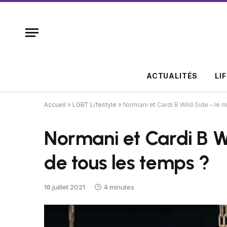
ACTUALITÉS
LI
Accueil
»
LGBT Lifestyle
»
Normani et Cardi B Wild Side – le m
Normani et Cardi B Wi
de tous les temps ?
16 juillet 2021
4 minutes