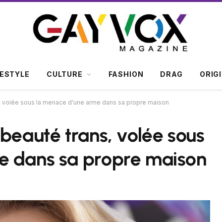
FESTYLE
CULTURE
FASHION
DRAG
ORIG
, volée sous la menace d'une arme dans sa propre maison
beauté trans, volée sous
e dans sa propre maison