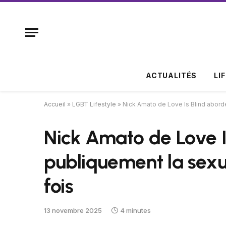
ACTUALITÉS
LI
Accueil
»
LGBT Lifestyle
»
Nick Amato de Love Is Blind aborde
Nick Amato de Love I
publiquement la sexu
fois
13 novembre 2025
4 minutes