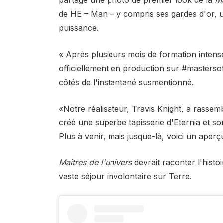
partagé une photo de premier look de la
Ma
de HE – Man – y compris ses gardes d'or, u
puissance
.
« Après plusieurs mois de formation intens
officiellement en production sur #mastersof
côtés de l'instantané susmentionné.
«Notre réalisateur, Travis Knight, a rassemb
créé une superbe tapisserie d'Eternia et s
Plus à venir, mais jusque-là, voici un aperç
Maîtres de l'univers
devrait raconter l'hist
vaste séjour involontaire sur Terre.