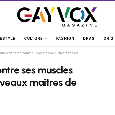
FESTYLE
CULTURE
FASHION
DRAG
ORIG
mbés dans les nouveaux maîtres de l'univers teaser
ontre ses muscles
veaux maîtres de