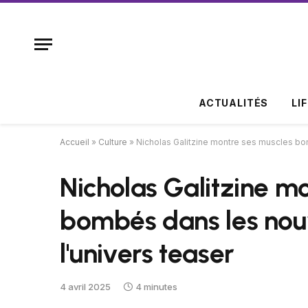
ACTUALITÉS
LI
Accueil
»
Culture
»
Nicholas Galitzine montre ses muscles bo
Nicholas Galitzine m
bombés dans les nou
l'univers teaser
4 avril 2025
4 minutes