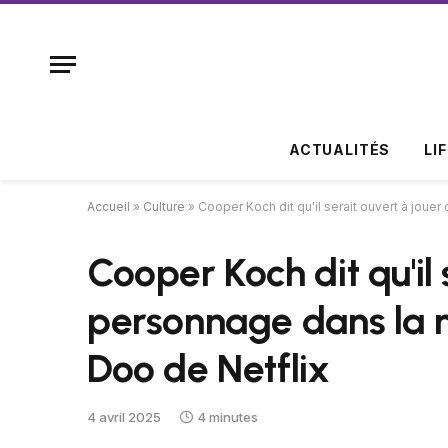
ACTUALITÉS
LI
Accueil
»
Culture
»
Cooper Koch dit qu'il serait ouvert à jou
Cooper Koch dit qu'il 
personnage dans la n
Doo de Netflix
4 avril 2025
4 minutes