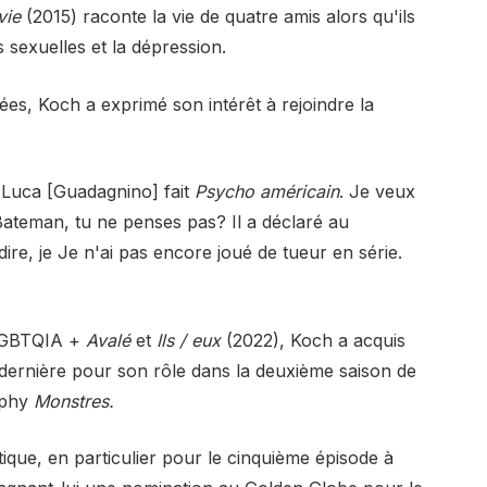
vie
(2015) raconte la vie de quatre amis alors qu'ils
s sexuelles et la dépression.
es, Koch a exprimé son intérêt à rejoindre la
e Luca [Guadagnino] fait
Psycho américain
. Je veux
 Bateman, tu ne penses pas? Il a déclaré au
ire,
je
Je n'ai pas encore joué de tueur en série.
 LGBTQIA +
Avalé
et
Ils / eux
(2022), Koch a acquis
dernière pour son rôle dans la deuxième saison de
rphy
Monstres.
tique, en particulier pour le cinquième épisode à