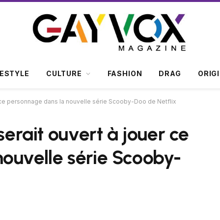
FESTYLE
CULTURE
FASHION
DRAG
ORIG
er ce personnage dans la nouvelle série Scooby-Doo de Netflix
serait ouvert à jouer ce
ouvelle série Scooby-