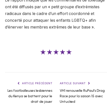
Le rapport indique que les commentaires de toilettage
ont été diffusés par un « petit groupe d’extrémistes
radicaux dans le cadre d’un effort coordonné et
concerté pour attaquer les enfants LGBTQ+ afin
d’énerver les membres extrêmes de leur base ».
★★★★★
ARTICLE PRÉCÉDENT
ARTICLE SUIVANT
Les footballeuses lesbiennes
VH1 renouvelle RuPaul’s Drag
du Kenya se battent pour le
Race pour la saison 15 avec
droit de jouer
Untucked