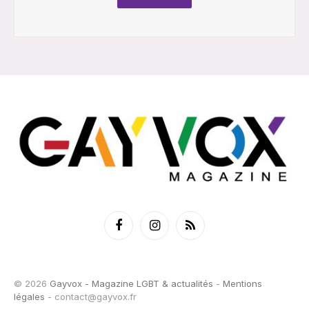
Facebook
Instagram
RSS
© 2026
Gayvox - Magazine LGBT & actualités
-
Mentions
légales
-
contact@gayvox.fr