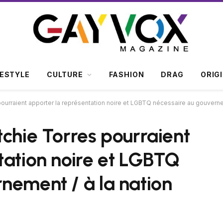
FESTYLE
CULTURE
FASHION
DRAG
ORIG
pourraient apporter la représentation noire et LGBTQ nécessaire au gouvern
tchie Torres pourraient
tation noire et LGBTQ
nement / à la nation