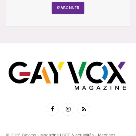
Facebook
Instagram
RSS
© 2026
Gayvox - Magazine LGBT & actualités
-
Mentions