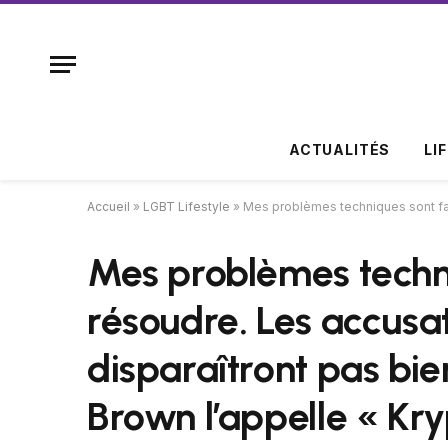
ACTUALITÉS
LI
Accueil
»
LGBT Lifestyle
»
Mes problèmes techniques sont faci
Mes problèmes techni
résoudre. Les accusa
disparaîtront pas bien
Brown l’appelle « Kry