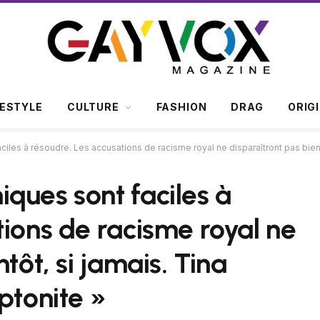
FESTYLE
CULTURE
FASHION
DRAG
ORIG
les à résoudre. Les accusations de racisme royal ne disparaîtront pas bientô
ques sont faciles à
tions de racisme royal ne
tôt, si jamais. Tina
ptonite »