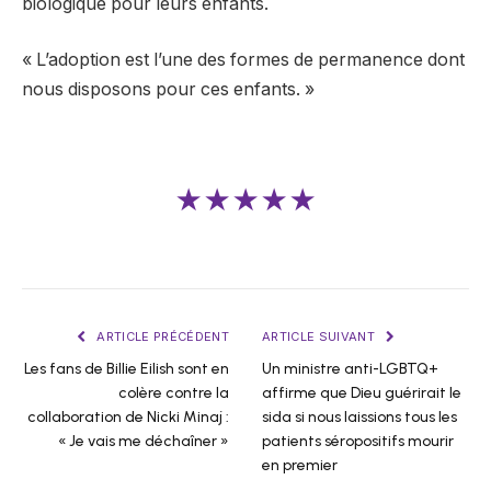
biologique pour leurs enfants.
« L’adoption est l’une des formes de permanence dont
nous disposons pour ces enfants. »
★★★★★
ARTICLE PRÉCÉDENT
ARTICLE SUIVANT
Les fans de Billie Eilish sont en
Un ministre anti-LGBTQ+
colère contre la
affirme que Dieu guérirait le
collaboration de Nicki Minaj :
sida si nous laissions tous les
« Je vais me déchaîner »
patients séropositifs mourir
en premier