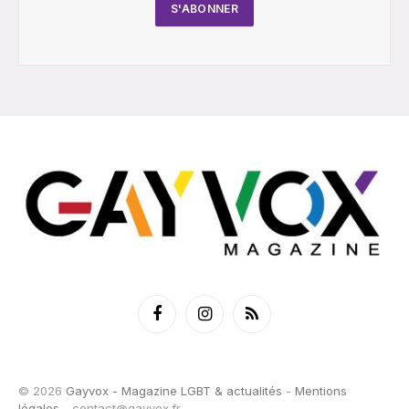
Facebook
Instagram
RSS
© 2026
Gayvox - Magazine LGBT & actualités
-
Mentions
légales
-
contact@gayvox.fr