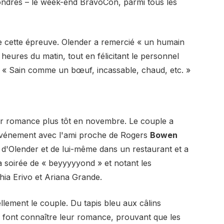
ndrés – le week-end BravoCon, parmi tous les
de cette épreuve. Olender a remercié « un humain
5 heures du matin, tout en félicitant le personnel
 « Sain comme un bœuf, incassable, chaud, etc. »
leur romance plus tôt en novembre. Le couple a
vénement avec l'ami proche de Rogers
Bowen
 d'Olender et de lui-même dans un restaurant et a
 la soirée de « beyyyyyond » et notant les
ia Erivo et Ariana Grande.
llement le couple. Du tapis bleu aux câlins
font connaître leur romance, prouvant que les