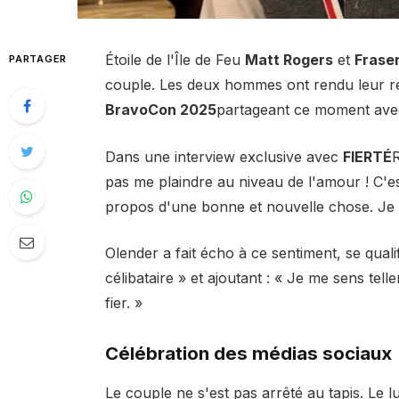
Étoile de l'Île de Feu
Matt Rogers
et
Frase
PARTAGER
couple. Les deux hommes ont rendu leur rel
BravoCon 2025
partageant ce moment avec 
Dans une interview exclusive avec
FIERTÉ
R
pas me plaindre au niveau de l'amour ! C'es
propos d'une bonne et nouvelle chose. Je v
Olender a fait écho à ce sentiment, se qual
célibataire » et ajoutant : « Je me sens tell
fier. »
Célébration des médias sociaux
Le couple ne s'est pas arrêté au tapis. Le l