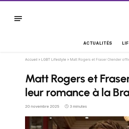
ACTUALITÉS
LI
Accueil
»
LGBT Lifestyle
»
Matt Rogers et Fraser Olender offi
Matt Rogers et Fraser
leur romance à la B
20 novembre 2025
3 minutes