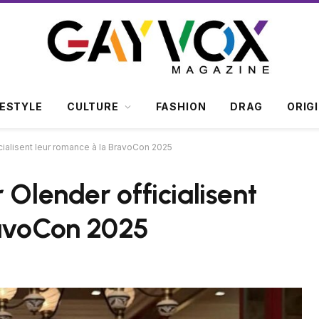
FESTYLE
CULTURE
FASHION
DRAG
ORIG
cialisent leur romance à la BravoCon 2025
 Olender officialisent
ravoCon 2025