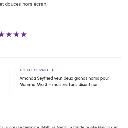
 et douces hors écran.
★★★★
ARTICLE SUIVANT
Amanda Seyfried veut deux grands noms pour
Mamma Mia 3 – mais les fans disent non
ns la presse féminine, Mathias Gerdy a fondé le site Gayvox en