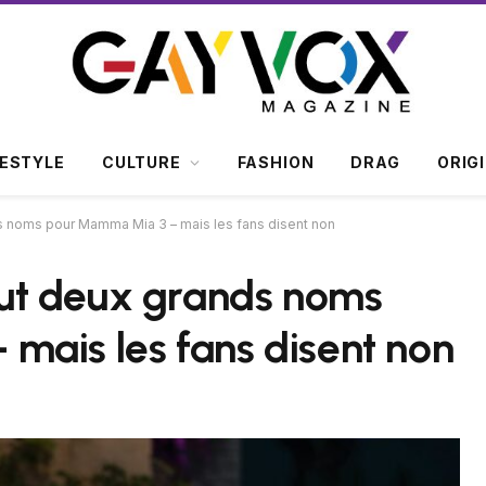
FESTYLE
CULTURE
FASHION
DRAG
ORIG
 noms pour Mamma Mia 3 – mais les fans disent non
ut deux grands noms
mais les fans disent non