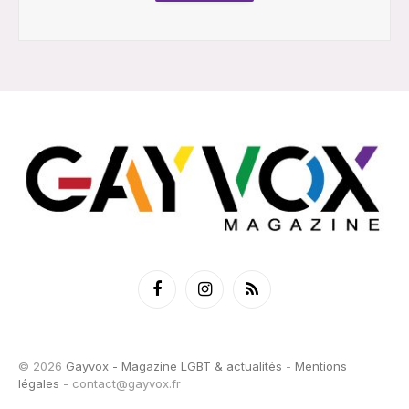
Facebook
Instagram
RSS
© 2026
Gayvox - Magazine LGBT & actualités
-
Mentions
légales
-
contact@gayvox.fr