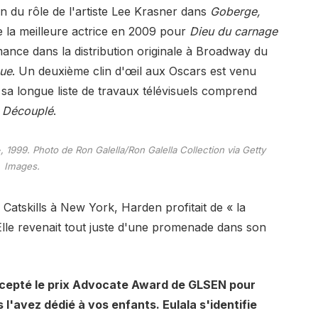
n du rôle de l'artiste Lee Krasner dans
Goberge,
e la meilleure actrice en 2009 pour
Dieu du carnage
nce dans la distribution originale à Broadway du
que
. Un deuxième clin d'œil aux Oscars est venu
sa longue liste de travaux télévisuels comprend
t
Découplé
.
 1999. Photo de Ron Galella/Ron Galella Collection via Getty
Images.
Catskills à New York, Harden profitait de « la
lle revenait tout juste d'une promenade dans son
cepté le prix Advocate Award de GLSEN pour
l'avez dédié à vos enfants. Eulala s'identifie