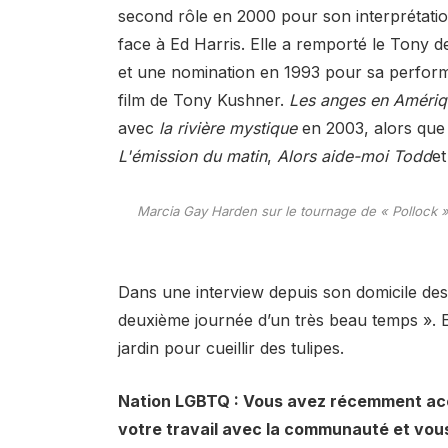
second rôle en 2000 pour son interprétatio
face à Ed Harris. Elle a remporté le Tony d
et une nomination en 1993 pour sa performa
film de Tony Kushner.
Les anges en Améri
avec
la rivière mystique
en 2003, alors que 
L'émission du matin
,
Alors aide-moi Todd
e
Marcia Gay Harden sur le tournage de « Pollock »,
Dans une interview depuis son domicile des 
deuxième journée d’un très beau temps ». E
jardin pour cueillir des tulipes.
Nation LGBTQ : Vous avez récemment ac
votre travail avec la communauté et vous 