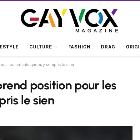
FESTYLE
CULTURE
FASHION
DRAG
ORIG
our les enfants queer, y compris le sien
end position pour les
ris le sien