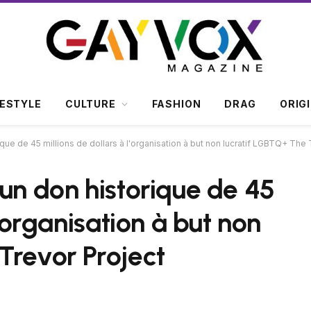
FESTYLE
CULTURE
FASHION
DRAG
ORIG
que de 45 millions de dollars à l'organisation à but non lucratif LGBTQ+ The 
 un don historique de 45
l'organisation à but non
Trevor Project