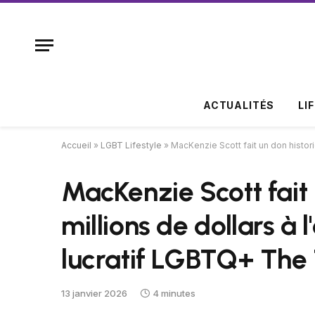
ACTUALITÉS
LI
Accueil
»
LGBT Lifestyle
»
MacKenzie Scott fait un don histori
MacKenzie Scott fait
millions de dollars à 
lucratif LGBTQ+ The 
13 janvier 2026
4 minutes