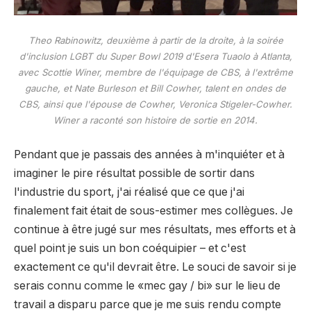
Theo Rabinowitz, deuxième à partir de la droite, à la soirée
d'inclusion LGBT du Super Bowl 2019 d'Esera Tuaolo à Atlanta,
avec Scottie Winer, membre de l'équipage de CBS, à l'extrême
gauche, et Nate Burleson et Bill Cowher, talent en ondes de
CBS, ainsi que l'épouse de Cowher, Veronica Stigeler-Cowher.
Winer a raconté son histoire de sortie en 2014.
Pendant que je passais des années à m'inquiéter et à
imaginer le pire résultat possible de sortir dans
l'industrie du sport, j'ai réalisé que ce que j'ai
finalement fait était de sous-estimer mes collègues. Je
continue à être jugé sur mes résultats, mes efforts et à
quel point je suis un bon coéquipier – et c'est
exactement ce qu'il devrait être. Le souci de savoir si je
serais connu comme le «mec gay / bi» sur le lieu de
travail a disparu parce que je me suis rendu compte