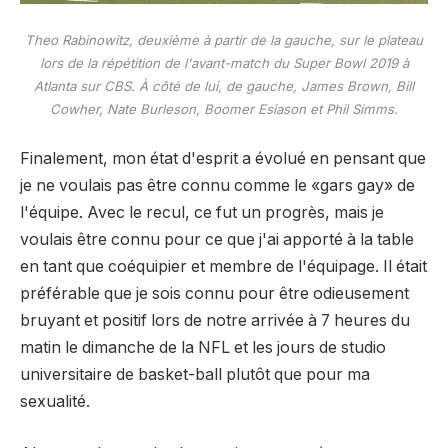
Theo Rabinowitz, deuxième à partir de la gauche, sur le plateau
lors de la répétition de l'avant-match du Super Bowl 2019 à
Atlanta sur CBS. À côté de lui, de gauche, James Brown, Bill
Cowher, Nate Burleson, Boomer Esiason et Phil Simms.
Finalement, mon état d'esprit a évolué en pensant que
je ne voulais pas être connu comme le «gars gay» de
l'équipe. Avec le recul, ce fut un progrès, mais je
voulais être connu pour ce que j'ai apporté à la table
en tant que coéquipier et membre de l'équipage. Il était
préférable que je sois connu pour être odieusement
bruyant et positif lors de notre arrivée à 7 heures du
matin le dimanche de la NFL et les jours de studio
universitaire de basket-ball plutôt que pour ma
sexualité.