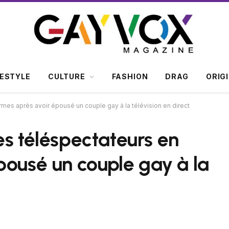
FESTYLE
CULTURE
FASHION
DRAG
ORIG
armes après avoir épousé un couple gay à la télévision en direct
les téléspectateurs en
pousé un couple gay à la