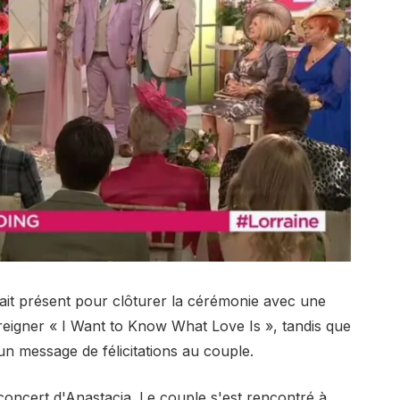
tait présent pour clôturer la cérémonie avec une
oreigner « I Want to Know What Love Is », tandis que
n message de félicitations au couple.
oncert d'Anastacia. Le couple s'est rencontré à