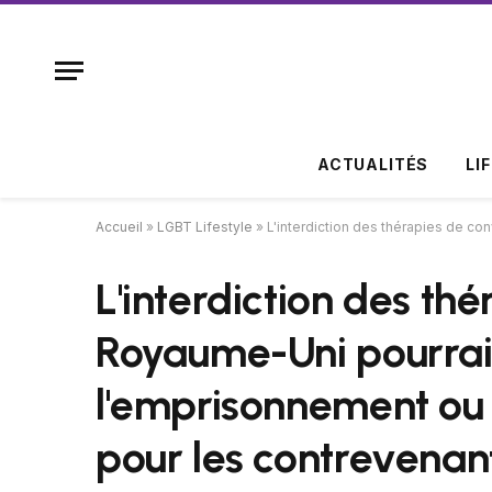
ACTUALITÉS
LI
Accueil
»
LGBT Lifestyle
»
L'interdiction des thérapies de c
L'interdiction des th
Royaume-Uni pourrait
l'emprisonnement ou 
pour les contrevenan