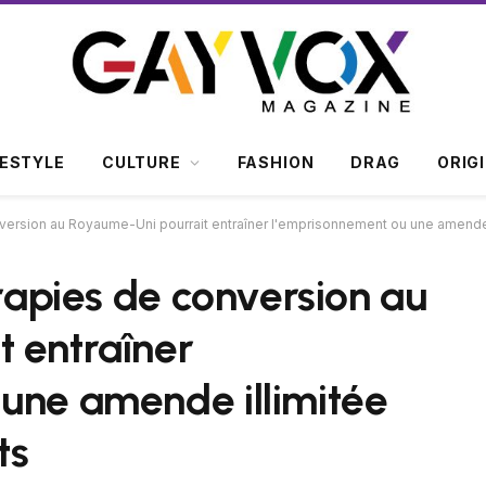
FESTYLE
CULTURE
FASHION
DRAG
ORIG
onversion au Royaume-Uni pourrait entraîner l'emprisonnement ou une amende 
érapies de conversion au
 entraîner
une amende illimitée
ts