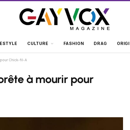
FESTYLE
CULTURE
FASHION
DRAG
ORIG
pour Chick-fil-A
rête à mourir pour