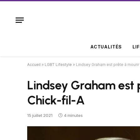
ACTUALITÉS
LI
Accueil
»
LGBT Lifestyle
»
Lindsey Graham est prête à mourir 
Lindsey Graham est p
Chick-fil-A
15 juillet 2021
4 minutes